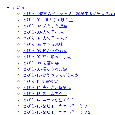
コ
とびら
ン
とびら：聖書のベーシック 2026年版が出版され
テ
とびら-01 – 偉大なる創り主
ン
とびら-02-父と子と聖霊
ツ
とびら-03-人の子-その1
へ
とびら-04-人の子-その2
ス
とびら-05-生きる意味
キ
とびら-06-神からの独立
ッ
とびら-07-神が取った手段
プ
とびら-08-応答の扉
とびら-09-握らされた鍵
とびら-10-どうやって祈るのか
とびら-11-聖霊の実
とびら-12-洗礼式と聖餐式
とびら-13-ズームアウト
とびら-14-エデンを出てから
とびら-15-なぜイスラエル？ その１
とびら-16-なぜイスラエル？ その２