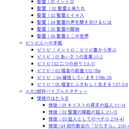
聖霊｜01 イントロ
聖霊 ｜02 聖霊よ来たれ
聖霊｜03 聖霊とイエス
聖霊｜04 聖霊の声を聞き分けるには
聖霊｜05 聖霊の賜物
聖霊｜06 聖霊とこの世界
ピリピ人への手紙
ピリピ ｜イントロ：ピリピ書から学ぶ
ピリピ｜01 あいさつの言葉 1:1-2
ピリピ | 02 二つの祈り 1:3–11
ピリピ｜03 福音の前進 1:12-18a
ピリピ ｜04 確信しています 1:18b-26
ピリピ｜05 福音にふさわしく生きる 1:27-2:4
ルカ2部作バイブルスタディー
使徒のはたらき
使徒｜01 キリストの昇天の証人 1:1-14
使徒｜02 聖霊の降臨の証人 2:1-13
使徒｜03 証人としてのペテロ 2:14-41
使徒 | 04 初代教会の「ひたすら」 2:41-