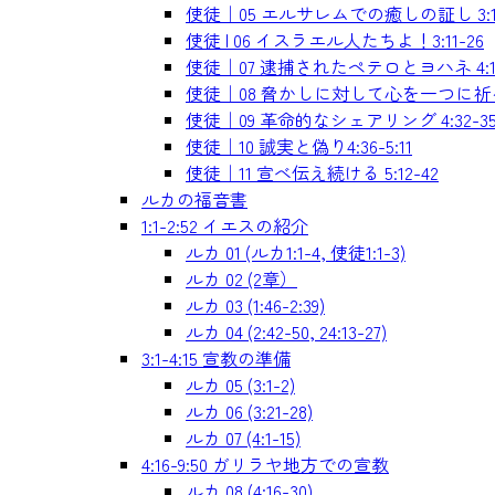
使徒｜05 エルサレムでの癒しの証し 3:1-
使徒 | 06 イスラエル人たちよ！3:11-26
使徒｜07 逮捕されたペテロとヨハネ 4:1-
使徒｜08 脅かしに対して心を一つに祈る 4
使徒｜09 革命的なシェアリング 4:32-3
使徒｜10 誠実と偽り4:36-5:11
使徒｜11 宣べ伝え続ける 5:12-42
ルカの福音書
1:1-2:52 イエスの紹介
ルカ 01 (ルカ1:1-4, 使徒1:1-3)
ルカ 02 (2章）
ルカ 03 (1:46-2:39)
ルカ 04 (2:42-50, 24:13-27)
3:1-4:15 宣教の準備
ルカ 05 (3:1-2)
ルカ 06 (3:21-28)
ルカ 07 (4:1-15)
4:16-9:50 ガリラヤ地方での宣教
ルカ 08 (4:16-30)