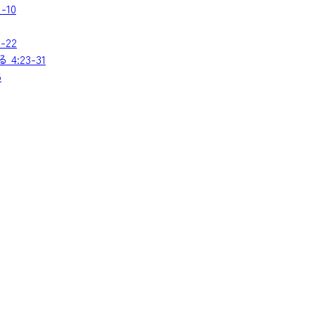
10
22
:23-31
5