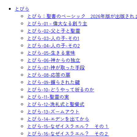
コ
とびら
ン
とびら：聖書のベーシック 2026年版が出版され
テ
とびら-01 – 偉大なる創り主
ン
とびら-02-父と子と聖霊
ツ
とびら-03-人の子-その1
へ
とびら-04-人の子-その2
ス
とびら-05-生きる意味
キ
とびら-06-神からの独立
ッ
とびら-07-神が取った手段
プ
とびら-08-応答の扉
とびら-09-握らされた鍵
とびら-10-どうやって祈るのか
とびら-11-聖霊の実
とびら-12-洗礼式と聖餐式
とびら-13-ズームアウト
とびら-14-エデンを出てから
とびら-15-なぜイスラエル？ その１
とびら-16-なぜイスラエル？ その２