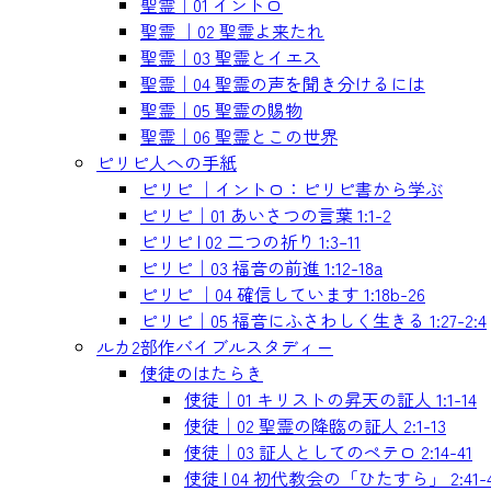
聖霊｜01 イントロ
聖霊 ｜02 聖霊よ来たれ
聖霊｜03 聖霊とイエス
聖霊｜04 聖霊の声を聞き分けるには
聖霊｜05 聖霊の賜物
聖霊｜06 聖霊とこの世界
ピリピ人への手紙
ピリピ ｜イントロ：ピリピ書から学ぶ
ピリピ｜01 あいさつの言葉 1:1-2
ピリピ | 02 二つの祈り 1:3–11
ピリピ｜03 福音の前進 1:12-18a
ピリピ ｜04 確信しています 1:18b-26
ピリピ｜05 福音にふさわしく生きる 1:27-2:4
ルカ2部作バイブルスタディー
使徒のはたらき
使徒｜01 キリストの昇天の証人 1:1-14
使徒｜02 聖霊の降臨の証人 2:1-13
使徒｜03 証人としてのペテロ 2:14-41
使徒 | 04 初代教会の「ひたすら」 2:41-