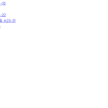
10
22
:23-31
5