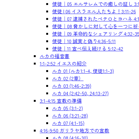
使徒｜05 エルサレムでの癒しの証し 3:1-
使徒 | 06 イスラエル人たちよ！3:11-26
使徒｜07 逮捕されたペテロとヨハネ 4:1-
使徒｜08 脅かしに対して心を一つに祈る 4
使徒｜09 革命的なシェアリング 4:32-3
使徒｜10 誠実と偽り4:36-5:11
使徒｜11 宣べ伝え続ける 5:12-42
ルカの福音書
1:1-2:52 イエスの紹介
ルカ 01 (ルカ1:1-4, 使徒1:1-3)
ルカ 02 (2章）
ルカ 03 (1:46-2:39)
ルカ 04 (2:42-50, 24:13-27)
3:1-4:15 宣教の準備
ルカ 05 (3:1-2)
ルカ 06 (3:21-28)
ルカ 07 (4:1-15)
4:16-9:50 ガリラヤ地方での宣教
ルカ 08 (4:16-30)