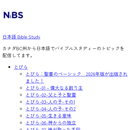
日本語 Bible Study
カナダBC州から日本語でバイブルスタディーのトピックを
配信してます。
とびら
とびら：聖書のベーシック 2026年版が出版され
ました！
とびら-01 – 偉大なる創り主
とびら-02-父と子と聖霊
とびら-03-人の子-その1
とびら-04-人の子-その2
とびら-05-生きる意味
とびら-06-神からの独立
とびら-07-神が取った手段