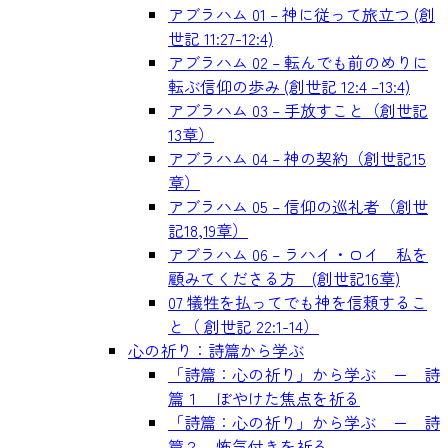
アブラハム 01 – 神に従って旅立つ (創
世記 11:27-12:4)
アブラハム 02 – 転んでも前のめりに
転ぶ信仰の歩み (創世記 12:4 –13:4)
アブラハム 03 – 手放すこと（創世記
13章）
アブラハム 04 – 神の契約（創世記15
章）
アブラハム 05 – 信仰の巡礼者（創世
記18,19章）
アブラハム 06 – ラハイ・ロイ 私を
顧みてくださる方 (創世記16章)
07 犠牲を払ってでも神を信頼するこ
と（ 創世記 22:1-14）
心の祈り：詩篇から学ぶ
「詩篇：心の祈り」から学ぶ ー 詩
篇１ ぼやけた焦点を祈る
「詩篇：心の祈り」から学ぶ ー 詩
篇２ 怖気付きを祈る