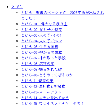
コ
とびら
ン
とびら：聖書のベーシック 2026年版が出版され
テ
ました！
ン
とびら-01 – 偉大なる創り主
ツ
とびら-02-父と子と聖霊
へ
とびら-03-人の子-その1
ス
とびら-04-人の子-その2
キ
とびら-05-生きる意味
ッ
とびら-06-神からの独立
プ
とびら-07-神が取った手段
とびら-08-応答の扉
とびら-09-握らされた鍵
とびら-10-どうやって祈るのか
とびら-11-聖霊の実
とびら-12-洗礼式と聖餐式
とびら-13-ズームアウト
とびら-14-エデンを出てから
とびら-15-なぜイスラエル？ その１