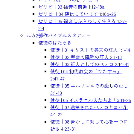
ピリピ｜03 福音の前進 1:12-18a
ピリピ ｜04 確信しています 1:18b-26
ピリピ｜05 福音にふさわしく生きる 1:27-
2:4
ルカ2部作バイブルスタディー
使徒のはたらき
使徒｜01 キリストの昇天の証人 1:1-14
使徒｜02 聖霊の降臨の証人 2:1-13
使徒｜03 証人としてのペテロ 2:14-41
使徒 | 04 初代教会の「ひたすら」
2:41-47
使徒｜05 エルサレムでの癒しの証し
3:1-10
使徒 | 06 イスラエル人たちよ！3:11-26
使徒｜07 逮捕されたペテロとヨハネ
4:1-22
使徒｜08 脅かしに対して心を一つに
祈る 4:23-31