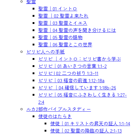
聖霊
聖霊｜01 イントロ
聖霊 ｜02 聖霊よ来たれ
聖霊｜03 聖霊とイエス
聖霊｜04 聖霊の声を聞き分けるには
聖霊｜05 聖霊の賜物
聖霊｜06 聖霊とこの世界
ピリピ人への手紙
ピリピ ｜イントロ：ピリピ書から学ぶ
ピリピ｜01 あいさつの言葉 1:1-2
ピリピ | 02 二つの祈り 1:3–11
ピリピ｜03 福音の前進 1:12-18a
ピリピ ｜04 確信しています 1:18b-26
ピリピ｜05 福音にふさわしく生きる 1:27-
2:4
ルカ2部作バイブルスタディー
使徒のはたらき
使徒｜01 キリストの昇天の証人 1:1-14
使徒｜02 聖霊の降臨の証人 2:1-13