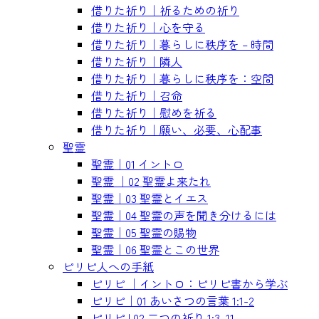
借りた祈り｜祈るための祈り
借りた祈り｜心を守る
借りた祈り｜暮らしに秩序を – 時間
借りた祈り｜隣人
借りた祈り｜暮らしに秩序を：空間
借りた祈り｜召命
借りた祈り｜慰めを祈る
借りた祈り｜願い、必要、心配事
聖霊
聖霊｜01 イントロ
聖霊 ｜02 聖霊よ来たれ
聖霊｜03 聖霊とイエス
聖霊｜04 聖霊の声を聞き分けるには
聖霊｜05 聖霊の賜物
聖霊｜06 聖霊とこの世界
ピリピ人への手紙
ピリピ ｜イントロ：ピリピ書から学ぶ
ピリピ｜01 あいさつの言葉 1:1-2
ピリピ | 02 二つの祈り 1:3–11