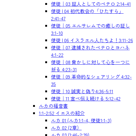
使徒｜03 証人としてのペテロ 2:14-41
使徒 | 04 初代教会の「ひたすら」
2:41-47
使徒｜05 エルサレムでの癒しの証し
3:1-10
使徒 | 06 イスラエル人たちよ！3:11-26
使徒｜07 逮捕されたペテロとヨハネ
4:1-22
使徒｜08 脅かしに対して心を一つに
祈る 4:23-31
使徒｜09 革命的なシェアリング 4:32-
35
使徒｜10 誠実と偽り4:36-5:11
使徒｜11 宣べ伝え続ける 5:12-42
ルカの福音書
1:1-2:52 イエスの紹介
ルカ 01 (ルカ1:1-4, 使徒1:1-3)
ルカ 02 (2章）
ルカ 03 (1:46-2:39)